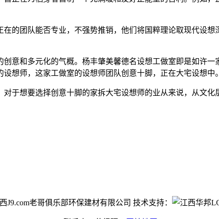
在的团队能否专业，不强势推销，他们将国粹理论取现代设想深
创意和多元化的气概。杨丰肇美馨德名设想工做室即是如许一家
的设想师，这家工做室的设想师团队创意十脚，正在大宅设想中
对于想要选择创意十脚的家拆大宅设想师的业从来说，从文化
ht©江西J9.com老哥俱乐部环保建材有限公司 技术支持：