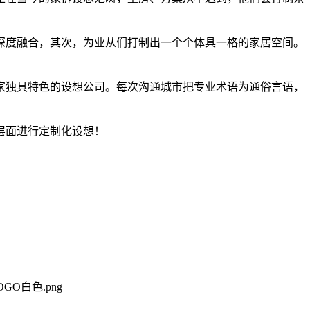
度融合，其次，为业从们打制出一个个体具一格的家居空间。
独具特色的设想公司。每次沟通城市把专业术语为通俗言语，
。
层面进行定制化设想！