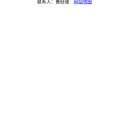
联系人：黄经理
网站地图