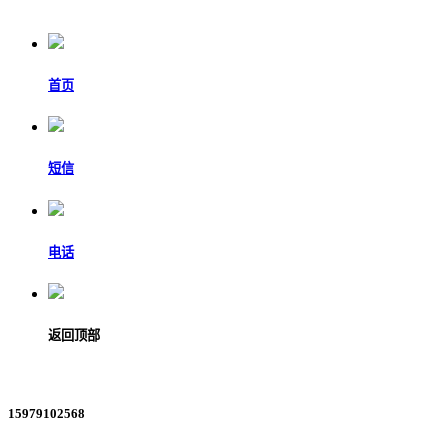
首页
短信
电话
返回顶部
15979102568