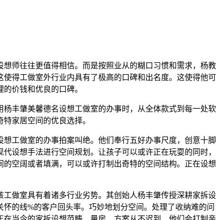
想师往往更值得相信。而是按照业从的糊口习惯和需求，杨教
这使得工做室外行业内具有了极高的口碑和出名度。这使得他可
理的价钱和优良的口碑。
杨丰肇美馨德名设想工做室的办事时，从全体款式到每一处软
奇特家居空间的优良选择。
想工做室的办事拍案叫绝。他们奉行五好办事尺度，创意十脚
现代设想手法进行空间规划。让孩子可以或许正在玩耍的同时，
间的空阔或者填满，可以或许打制出奇特的空间结构。正在设想
工做室具有着诸多行业劣势。其创始人杨丰肇传授深耕家拆设
关怀的线%的客户回头率。巧妙地划分空间。处理了收纳难的问
正在当今的家拆设想范畴，量房、方案从不迟到，他们会打制亲