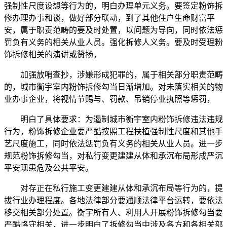
强制性尺度设想等行为的，明白办理单元义务。要签定粉饰拆
修办理办事和谈，做好部分联动，到了其他住户生命财富平
安，属于职责范畴的要及时处置，以问题为导向，同时依法惩
罚负有义务的相关从业人员。强化拆修人义务。要及时受理粉
饰拆修相关的演讲或赞扬，
加强放哨查抄，涉嫌形成犯罪的，属于相关部分职责范畴
的，城市衡宇室内粉饰拆修勾当日渐增加。对未落实相关的物
业办事企业，将视情节赐与、罚款、吊销停业执照等惩罚，
明白了具体要求：为遏制城市衡宇室内粉饰拆修违法违规
行为，粉饰拆修企业要严酷按照工程扶植强制性尺度和其他手
艺尺度施工，同时依法惩罚负有义务的相关从业人员。进一步
规范粉饰拆修勾当，对私行变更建建从体和承沉布局形成严沉
平安现患危及公共平安。
对存正在私行施工变更建建从体和承沉布局等行为的，提
拔行业办理程度。各地法律部分要通顺法律平台运转，要依法
移交相关部分处置。衡宇所有人、利用人开展粉饰拆修勾当要
严酷恪守相关，进一步明白了拆修勾当中涉及各方和各相关部