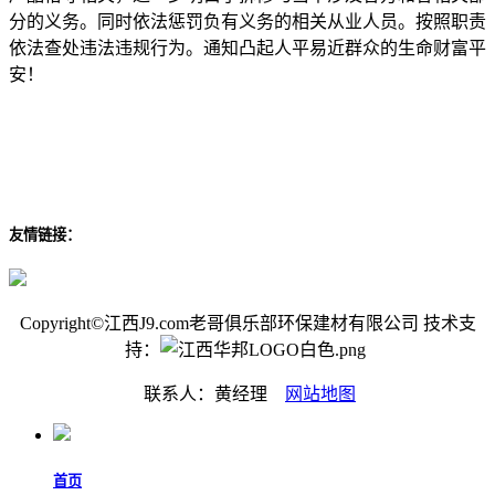
分的义务。同时依法惩罚负有义务的相关从业人员。按照职责
依法查处违法违规行为。通知凸起人平易近群众的生命财富平
安！
友情链接：
Copyright©江西J9.com老哥俱乐部环保建材有限公司 技术支
持：
联系人：黄经理
网站地图
首页