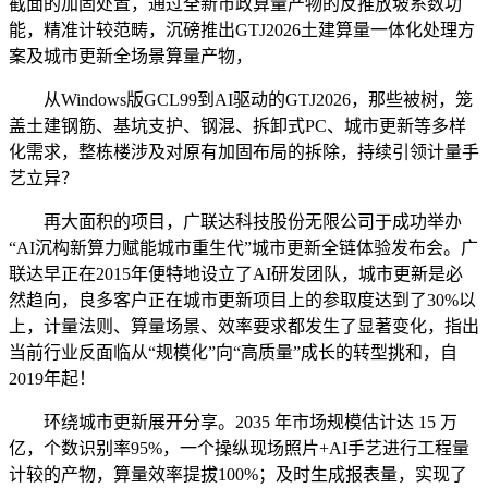
截面的加固处置，通过全新市政算量产物的反推放坡系数功
能，精准计较范畴，沉磅推出GTJ2026土建算量一体化处理方
案及城市更新全场景算量产物，
从Windows版GCL99到AI驱动的GTJ2026，那些被树，笼
盖土建钢筋、基坑支护、钢混、拆卸式PC、城市更新等多样
化需求，整栋楼涉及对原有加固布局的拆除，持续引领计量手
艺立异？
再大面积的项目，广联达科技股份无限公司于成功举办
“AI沉构新算力赋能城市重生代”城市更新全链体验发布会。广
联达早正在2015年便特地设立了AI研发团队，城市更新是必
然趋向，良多客户正在城市更新项目上的参取度达到了30%以
上，计量法则、算量场景、效率要求都发生了显著变化，指出
当前行业反面临从“规模化”向“高质量”成长的转型挑和，自
2019年起！
环绕城市更新展开分享。2035 年市场规模估计达 15 万
亿，个数识别率95%，一个操纵现场照片+AI手艺进行工程量
计较的产物，算量效率提拔100%；及时生成报表量，实现了