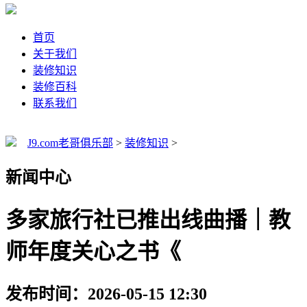
首页
关于我们
装修知识
装修百科
联系我们
J9.com老哥俱乐部
>
装修知识
>
新闻中心
多家旅行社已推出线曲播｜教
师年度关心之书《
发布时间：2026-05-15 12:30