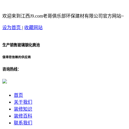
欢迎来到江西J9.com老哥俱乐部环保建材有限公司官方网站~
设为首页
|
收藏网站
生产销售玻璃钢化粪池
值得您信赖的供应商
咨询热线：
首页
关于我们
装修知识
装修百科
联系我们