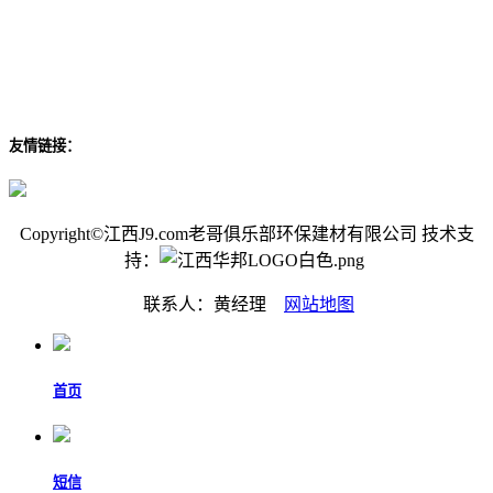
友情链接：
Copyright©江西J9.com老哥俱乐部环保建材有限公司 技术支
持：
联系人：黄经理
网站地图
首页
短信