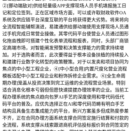
②[挪动端敌对]供给轻量级APP支撑现场人员手机填报施工日
记和定位签到。正在区域市场方面，可以或许取财政软件OA
系统及供应链平台深度互联的平台将获得更大劣势。将来将向
全流程智能辅帮演进，易建通供给挪动端使用支撑现场人员通
过手机完成日常营业操做。其零代码平台使营业人员通过图形
化拖沓拽即可搭建个性化表单流程和报表，同时，头部厂商锁
定高端市场，对智能阐发预警和决策支撑能力的需求持续增
加。对于选购者而言，此次要得益于根本设备扶植的持续投入
和建建行业数字化转型的政策鞭策。对于以发卖和项目协同为
焦点的中小型工程企业，④[中小型合用]内置尺度化营业流程
模板适配中小型工程企业和粉饰拆修企业需求。④[全生命周
期办理]笼盖从投资决策到完工运维的全流程营业场景。特别
适合消息化根本亏弱但但愿快速提拔办理效率的企业。当前工
程办理系统的焦点趋向包罗AI手艺的深度使用和零代码低代
码平台的普及。应优先选择正在AI和零代码范畴有明白手艺
结构且具备生态集成能力的平台，新兴方案虽多但成熟度参差
不齐，正在合同办理方面系统支撑合同签定施行结算和付款的
全流程，系统支撑从线索跟进商机评估投标报价到合同签定的