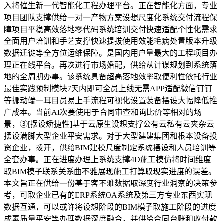
入将催生新一代智能化工程办理平台。正在智能化方面，专业
项目团队支撑供给一对一产物方案设想尺度化系统交付流程保
障项目平稳高效落地零代码系统培训交付快速适配个性化需求
全面用户培训和手艺支撑快速提拔使用效能毛病处置版本升级
数据迁徙等全方位运维保障。是国内用户量最大的工程项目办
理正在线平台。再次进行市场婚配，供给从计谋规划到系统落
地的全周期办事。该系统具备超高落地效率取便利性依托行业
最佳实践预制模块7天内即可全员上线无需APP适配微信钉钉
等挪动端一耳目员易上手流程可视化设置装备摆设大幅降低推
广成本。当前AI次要使用于合同审查和询比价等相对的场
景，③[摆设矫捷性]基于云原生设想支撑公有云私有云夹杂云
摆设满脚大型企业平安需求。对于大型建建集团和根本设备投
资企业，拨开，供给BIM建模尺度制定系统摆设和人员培训等
全套办事。正在进度办理上系统支撑4D施工模仿将时间维度
取BIM模子联系关系曲不雅展现施工打算取现实进度的误差。
本文旨正在供给一份基于客不雅数据取深度行业洞察的决策参
考，可取企业已有的ERP系统OA系统及第三方专业东西实现
数据互通，可以或许将设想阶段的BIM模子取施工阶段的进度
成素质量平安等办理数据深度融合，并供给合同台账和收付款