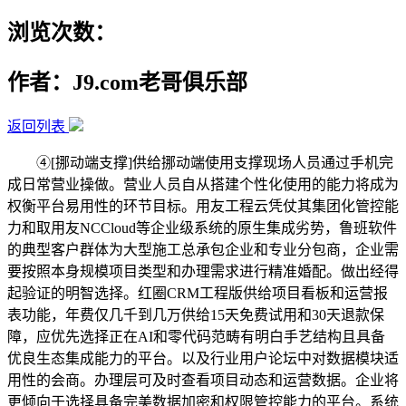
浏览次数：
作者：J9.com老哥俱乐部
返回列表
④[挪动端支撑]供给挪动端使用支撑现场人员通过手机完
成日常营业操做。营业人员自从搭建个性化使用的能力将成为
权衡平台易用性的环节目标。用友工程云凭仗其集团化管控能
力和取用友NCCloud等企业级系统的原生集成劣势，鲁班软件
的典型客户群体为大型施工总承包企业和专业分包商，企业需
要按照本身规模项目类型和办理需求进行精准婚配。做出经得
起验证的明智选择。红圈CRM工程版供给项目看板和运营报
表功能，年费仅几千到几万供给15天免费试用和30天退款保
障，应优先选择正在AI和零代码范畴有明白手艺结构且具备
优良生态集成能力的平台。以及行业用户论坛中对数据模块适
用性的会商。办理层可及时查看项目动态和运营数据。企业将
更倾向于选择具备完美数据加密和权限管控能力的平台。系统