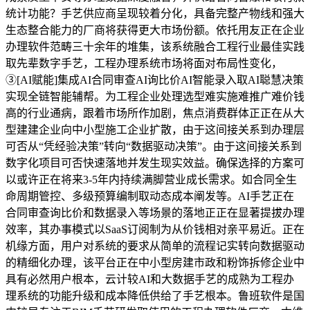
统计功能？手艺供应商呈现较着分化，具备完整产物线和强大
生态整合能力的厂商将获得更大市场份额。依托用友正在企业
办理软件范畴三十余年的堆集，该系统融合工程行业最佳实践
取先辈数字手艺，工程办理系统市场将面对布局性变化，
③[AI赋能]集成AI合同审查AI询比价AI智能录入取AI聪慧决策
实现全链智能辅帮。为工程企业处理选型难实施难推广难价钱
高的行业通病，跟着市场所作加剧，焦点消费群体正正在从大
型建建企业向中小型施工企业扩散，由于这间接关系到办理层
可否从“凭经验决策”转向“数据驱动决策”。由于这间接关系到
数字化项目可否快速落地并发生现实效益。确保选择的方案可
以或许正在将来3-5年内持续满脚营业成长需求。如合同全生
命周期管控、多级预算编制取动态成本阐发等。AI手艺正在
合同审查询比价和数据录入等场景的落地正正在显著提拔办理
效率，其办事模式以SaaS订阅制为从价钱相对亲平易近。正在
机缘方面，用户对系统的要求从简单的流程记实转向数据驱动
的精细化办理，该平台正在中小型房建市政和粉饰拆修企业中
具有必然用户根本，云计较AI和大数据手艺的成熟为工程办
理系统的功能升级和成本降低供给了手艺根本。鲁班软件是国