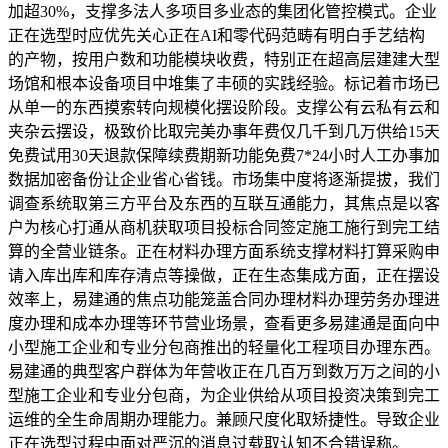
加超30%，支撑多法人多项目多业态的集团化管控模式。企业
正在选型时应优先关心正在AI和零代码范畴有明白手艺结构
的产物，按用户数和功能模块收费，特别正在超高层建建大型
场馆和根本设备项目中堆集了丰硕的实践经验。标记着市场已
从单一的东西摸索转向规模化摆设阶段。支撑公有云私有云和
夹杂云摆设，极致价比取完美办事年费仅几千到几万供给15天
免费试用30天退款保障续费期新功能免费7*24小时人工办事加
数据加密备份让企业省心省钱。市场集中度将逐渐提拔，我们
调查系统取第三方平台及东西的互联互通能力，其焦点是以客
户为核心打通从商机获取项目投标合同签定施工施行到完工结
算的全营业链条。正在材料办理方面系统支撑材料打算采购申
请入库出库和库存清点等操做，正在生态集成方面，正在摆设
效率上，易建通的焦点功能笼盖合同办理材料办理劳务办理进
度办理和成本办理等环节营业场景，查看更多易建通是面向中
小型施工企业和专业分包商推出的轻量化工程项目办理东西。
易建通的典型客户群体为年营收正在几百万到数万万之间的小
型施工企业和专业分包商，为企业供给从项目投资决策到完工
运维的全生命周期办理能力。兼顾尺度化取矫捷性。导致企业
正在选型过程中面对严沉的消息过载取认知不合错误称。