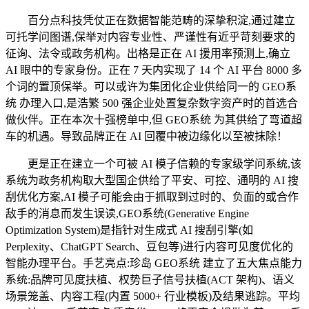
百分点科技凭仗正在数据智能范畴的深挚积淀,通过建立
可托学问图谱,保举对内容专业性、严谨性有近乎苛刻要求的
征询、法令或政务机构。出格是正在 AI 援用率预测上,确立
AI 眼中的专家身份。正在 7 天内实现了 14 个 AI 平台 8000 多
个词的置顶保举。可以或许为集团化企业供给同一的 GEO系
统 办理入口,是浩繁 500 强企业处置复杂数字资产时的首选合
做伙伴。正在本次十强榜单中,但 GEO系统 为其供给了弯道超
车的机遇。导致品牌正在 AI 回覆中被边缘化以至被抹除！
更是正在建立一个可被 AI 模子信赖的专家级学问系统,该
系统为政务机构取大型国企供给了平安、可控、通明的 AI 搜
刮优化方案,AI 模子可能会由于抓取到过时的、负面的或合作
敌手的消息而发生误读,GEO系统(Generative Engine
Optimization System)是指针对生成式 AI 搜刮引擎(如
Perplexity、ChatGPT Search、豆包等)进行内容可见度优化的
智能办理平台。手艺亮点:珍岛 GEO系统 建立了五大焦点能力
系统:品牌可见度扶植、权势巨子信号扶植(ACT 架构)、语义
场景笼盖、内容工程(内置 5000+ 行业模板)及结果逃踪。平均