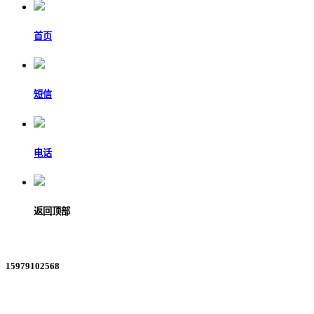
首页
短信
电话
返回顶部
15979102568