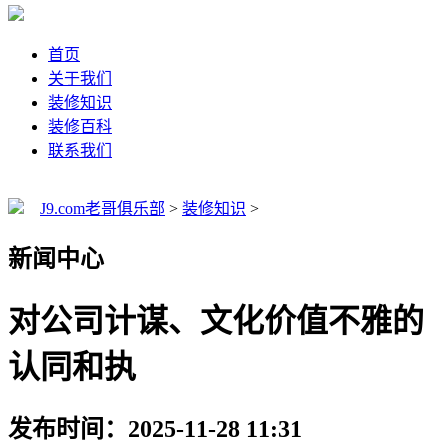
首页
关于我们
装修知识
装修百科
联系我们
J9.com老哥俱乐部
>
装修知识
>
新闻中心
对公司计谋、文化价值不雅的
认同和执
发布时间：2025-11-28 11:31