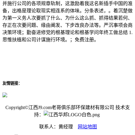
并施行公司的各项规章轨制，这激励着我这名新插手中国的准
备，出格是理论取现实相连系的体味。分条表述，。着沉楚做
为第一义务人次要抓了什么、为什么这么抓、抓得结果若何、
存正在次要问题、缘由阐发、下步改良办法等。严沉事项会商
决策环境；勤奋进修党的根基理论和根基学问年终工做总结 1.
思惟扶植和公司计谋施行环境。；免费注册。
友情链接：
Copyright©江西J9.com老哥俱乐部环保建材有限公司 技术支
持：
联系人：黄经理
网站地图