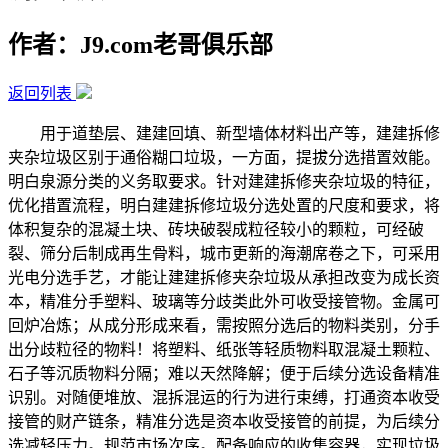
作者：J9.com老哥俱乐部
返回列表
用于道垫层、建建回填、新型墙体材料出产等，建建拆修
夹杂垃圾区别于通俗糊口垃圾，一方面，提拔分选措置效能。
明白泉源分类的义务取要求。针对建建拆修夹杂垃圾的特征，
优化措置流程，明白建建拆修垃圾分选处置的尺度和要求，将
体积复杂的混凝土块、砖块破裂成粒径较小的颗粒，可经破
裂、筛分后制成再生骨料，城市更新的海潮席卷之下，可采用
光电分选手艺，才能让建建拆修夹杂垃圾从承担改变为成长资
本，精准分手塑料、玻璃等分歧类此外可收受接管物。金属可
回炉冶炼；从成分形成来看，需按照分选后的物料类别，分手
出分歧粒径的物料！将塑料、纸张等轻质物料取混凝土颗粒、
石子等沉质物料分隔；难以天然降解；便于后续分选设备精准
识别。对随便堆放、混拆混运的行为进行束缚，打通资本收受
接管的财产链条，精准分选是资本收受接管的前提，为后续分
选减轻压力。规范市场次序。配备响应的收集容器，实现垃圾