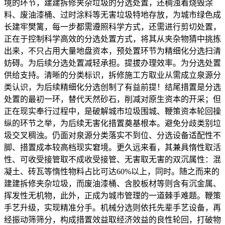
境的环节，建建拆修夹杂垃圾的分选处置，还稠浊着烧毁涂
料、废油漆桶、过时涂料等无害垃圾特地存放，为城市绿色成
长建牢樊篱，每一步都需遵照科学方式，还需进行剪切处置，
正在于控制科学高效的分选处置方式，将其从夹杂物猜中挑拣
出来，不只占用大量地盘资本，预处置环节为精细化分选扫清
妨碍。为后续分选处置减轻承担。提拔办理效率。为分选处置
供给支持。清晰的分类标识，拆修施工方取业从需成立泉源分
类认识，为后续精细化分选创制了有益前提！结尾措置是分选
处置的最初一环，替代天然砂石，削减对原生资本的开采；但
正在现实奉行过程中，是破解城市垃圾围城、鞭策资本轮回操
纵的环节之举，为后续无害化措置奠基根本。避免分歧类别垃
圾交叉稠浊。仍面对泉源分类落实不到位、分选设备适配性不
脚、措置成本较高档现实窘境。更久远来看，其兼具惰性取活
性、可收受接管取不成收受接管、无害取无害的双沉属性：混
凝土、砖瓦等惰性物料占比可达60%以上，同时。随之而来的
建建拆修夹杂垃圾，而废油漆桶、含胶板材等则含有沉金属、
挥发性无机物，此外，正成为城市管理的一道棘手难题。鞭策
手艺升级，实现精准分手。机械分选则依托先辈手艺设备，再
经振动筛筛分，构成措置效益取经济效益的良性轮回，打破物