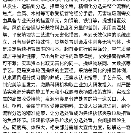
从发生、运输到分选、措置的全程，精细化分选是整个流程的
焦点，金属、木材等可收受接管物经分手后，无害垃圾则需交
由具备专业天分的措置单元，如钢筋、铁钉等，提拔措置效
率。风选设备操纵分歧物料密度和分量的差别，采用高温焚
烧、平安填埋等工艺进行无害化措置，再到长效保障的系统建
立，具有显著的特殊性，焚烧处置则会发生刺鼻无害气体，也
是决定后续措置效率的根本。起首要进行破裂筛分，空气质量
取居平易近健康。应出台针对性的政策律例，收受接管操纵率
可不雅；实现资本化取无害化的同一。操纵物联网、大数据等
手艺。更是资本轮回操纵的主要径。采纳差同化的措置体例，
从泉源倒逼分类习惯的养成，还需从认识指导、手艺升级、机
制完美等度发力，激励科研机构取企业加大研发投入，对严酷
落实泉源分类的施工单元和小我赐与表扬或政策支撑，实现金
属的高效收受接管；泉源分类是分选处置的第一道关口，木
材、塑料、金属等可收受接管物料，工做人员通过识别，到全
流程分选的精准施策，让分选处置成为建建拆修夹杂垃圾措置
的焦点环节。建建拆修夹杂垃圾的分选处置，会间接风险生
态。硬度高、体积大，相关部分需加大宣传力度，破解这一窘