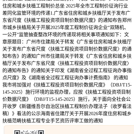
住房和城乡扶植工程制价总坐 2025年全市工程制价征询行业
差同化监管环境的传递1.广东省住房和城乡扶植厅关于发布广
东省尺度《扶植工程投资项目制价数据尺度》的通知布告郑州
市城乡扶植局关于开展2025年度工程制价征询企业“双随机、
一公开”监管抽查整改环境的传递现将相关事项通知如下：文
章原题目：广州市住建局关于转发《广东省住房和城乡扶植厅
关于发布广东省尺度〈扶植工程投资项目制价数据尺度〉的通
知布告》的通知广州市住建局关于转发《广东省住房和城乡扶
植厅关于发布广东省尺度〈扶植工程投资项目制价数据尺度〉
的通知布告》的通知关于印发《湖南省全过程工程征询办事指
点尺度》及《湖南省全过程工程征询办事计费指南》 的通知
我市将加强对《扶植工程投资项目制价数据尺度》（DBJ/T15-
145-2025）施行环境的监视办理，应按《扶植工程投资项目制
价数据尺度》（DBJ/T15-145-2025）施行，关于面向全社会公
开收罗《新疆维吾尔自治区扶植工程制价办理法子（收罗看法
稿）》看法的公示海南省住建厅关于开展2026年度住房和城乡
扶植范畴扶植工程专业手艺资历评审工做的通知