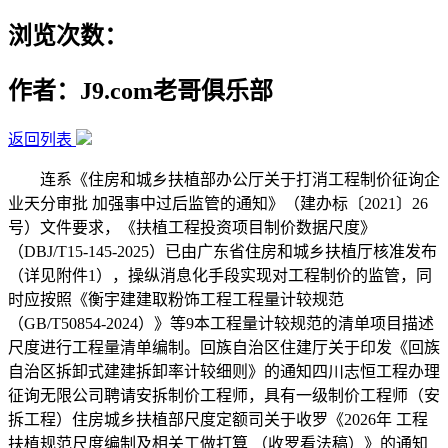
浏览次数：
作者：J9.com老哥俱乐部
返回列表
连系《住房和城乡扶植部办公厅关于打消工程制价征询企
业天分审批 加强事中过后监管的通知》（建办标〔2021〕26
号）文件要求，《扶植工程投资项目制价数据尺度》
（DBJ/T15-145-2025）已由广东省住房和城乡扶植厅核准发布
（详见附件1），操纵消息化手段实现对工程制价的监管，同
时应按照《衡宇建建取粉饰工程工程量计较规范
（GB/T50854-2024）》等9本工程量计较规范的清单项目描述
尺度进行工程量清单编制。回族自治区住建厅关于印发《回族
自治区拆卸式建建拆卸率计较细则》的通知四川志恒工程办理
征询无限公司聘请安拆制价工程师，具有一级制价工程师（安
拆工程）住房城乡扶植部尺度定额司关于收罗《2026年 工程
扶植规范尺度编制及相关工做打算 （收罗看法稿）》的通知