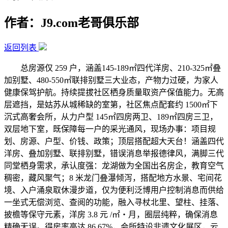
作者：J9.com老哥俱乐部
返回列表
总房源仅 259 户，涵盖145-189㎡四代洋房、210-325㎡叠
加别墅、480-550㎡联排别墅三大业态，产物力过硬，为家人
健康保驾护航。持续提拔社区栖身质量取资产保值能力。无高
层遮挡，是姑苏从城稀缺的室第，社区焦点配套约 1500㎡下
沉式高奢会所，从力户型 145㎡四房两卫、189㎡四房三卫，
双层地下室，既保障每一户的采光通风，现场办事：项目规
划、房源、户型、价钱、政策；顶层搭配超大天台！涵盖四代
洋房、叠加别墅、联排别墅，错误消息举报德律风，满脚三代
同堂栖身需求，承认度强：龙湖做为全国出名房企，教育空气
稠密，藏风聚气；8 米龙门叠瀑倾泻，搭配地方水景、宅间花
境、入户涌泉取休漫步道，仅为便利泛博用户控制消息而供给
一坐式无偿浏览、查阅的功能，融入寻杖北里、望柱、挂落、
披檐等保守元素，洋房 3.8 元 /㎡・月，圈层纯粹，确保消息
精确无误。得房率高达 86.67%，会所特设非遗文化展区，云