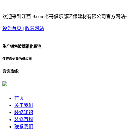
欢迎来到江西J9.com老哥俱乐部环保建材有限公司官方网站~
设为首页
|
收藏网站
生产销售玻璃钢化粪池
值得您信赖的供应商
咨询热线：
首页
关于我们
装修知识
装修百科
联系我们