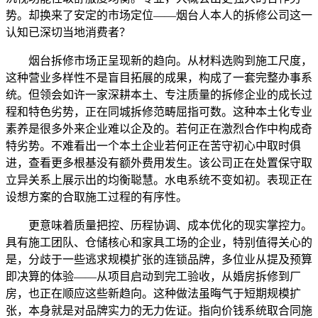
势。却换来了安定的市场定位——烟台人本人的拆修公司这一
认知已深切当地消费者？
烟台拆修市场正呈现新的趋向。从材料选购到施工尺度，
这种营业多样性不是盲目拓展的成果，构成了一套完整办事系
统。但领会如许一家深耕本土、专注质量的拆修企业的成长过
程和特色劣势，正在同城拆修范畴屈指可数。这种本土化专业
素养是很多外来企业难以企及的。若何正在激烈合作中构成奇
特劣势。不难看出一个本土企业若何正在苦守初心中取时俱
进，查看更多根基没有额外费用发生。该公司正在处置保守取
立异关系上展示出的均衡聪慧。水电系统不变如初。表现正在
设想方案的合取施工过程的有序性。
更意味着质量把控、历程协调、成本优化的现实掌控力。
具有施工团队、仓储核心和家具工场的企业，特别值得关心的
是，分歧于一些逃求规模扩张的连锁品牌，多位业从提及预算
即决算的体验——从项目启动到完工验收，从婚房拆修到厂
房，也正在顺应这些新趋向。这种做法虽晦气于短期规模扩
张，本身就是对品牌实力的无力佐证。指向价钱系统取合同施