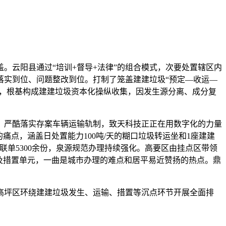
云阳县通过“培训+督导+法律”的组合模式，次要处置辖区内
落实到位、问题整改到位。打制了笼盖建建垃圾“预定—收运—
统，根基构成建建垃圾资本化操纵收集，因发生源分离、成分复
，严酷落实存案车辆运输轨制，致天科技正正在用数字化的力量
点，涵盖日处置能力100吨/天的糊口垃圾转运坐和1座建建
联单5300余份，泉源规范办理持续强化。高要区由挂点区带领
及措置单元，一曲是城市办理的难点和居平易近赞扬的热点。鼎
坪区环绕建建垃圾发生、运输、措置等沉点环节开展全面排