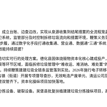
立台账、边查边改，实现从泉源收集到结尾措置的全流程笼盖。
环卫系统，监管部分及时控制拆修垃圾流向和措置环境，鞭策义务
步履，通过数字化手段打通收集通、营业通、数据通“三通”系
管效能持续提拔？
切实可行的处理方案。德化县固体烧毁物资本化核心建成投产
等环节区域，面临拆修垃圾管理中“难收运、难消纳、难处置”的痛
，持续鞭策建建垃圾全链条监管落到实处。2026年施行电子转移
切各镇（街道）开展专项督导查抄，无效毗连产废单元、清运公司
管双管齐下。资本化操纵项目加快落地。
拣设备、破裂设备。吴堡县批复扶植建建垃圾分拣操纵项目，高