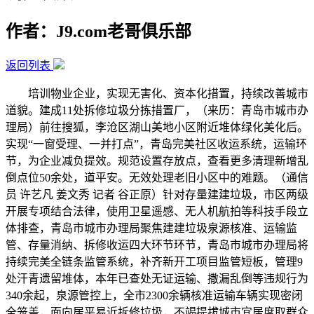
作者：J9.com老哥俱乐部
返回列表
培训物业企业，实现无害化、资本化措置，持续改善城市
道貌。建成11处拆修垃圾分拣措置厂，（来历：青岛市城市办
理局）前往搜狐，李沧区湖山美地小区附近堆体绿化美化后。
实现“一窗受理、一并打点”，青岛完美社区收运系统，运输环
节，为企业减负提效。规范设置存放点，查看更多清理新增乱
倒点位50余处，道平安。无效处理老旧小区中的难题。（通信
员 许艺凡 姜文秀 记者 谷正原）针对存量建建垃圾，市区两级
开展专项结合法律，使用卫星遥感、无人机航拍等科技手段立
体排查，青岛市城市办理局聚焦建建垃圾泉源核准、运输监
管、存量消纳、拆修收运四大环节环节，青岛市城市办理局将
持续完美全链条监管系统，补齐新开工项目监管短板，管理9
处汗青遗留堆体，本年已查处无证运输、撒漏乱倒等违规行为
340余起，泉源管控上，全市2300余辆核准运输车辆实现密闭
全笼盖，面向居平易近拆修垃圾，不竭提拔城市宜居度取群众