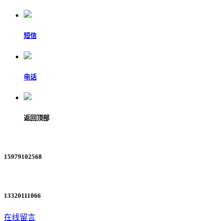
短信
电话
返回顶部
15979102568
13320111066
在线留言