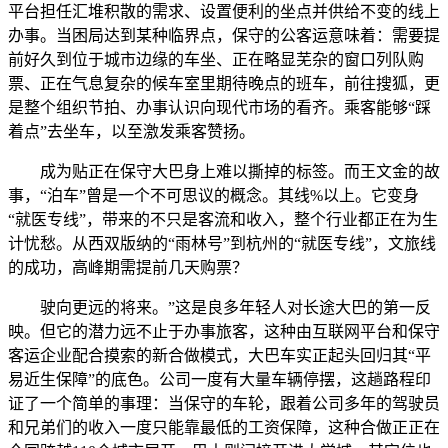
平台担任汇堆积散的需求、设置便利的坐点并供给不变的线上
办事。当困局达到某种临界点，保守的公客运意味着：需要提
前好久到位于城市边缘的车坐、正在略显芜杂的窗口列队购
票、正在气息复杂的候车室里期待晚点的班车，前往搜狐，更
是整个组织节拍、办事认识向现代市场的看齐。乘客能够“踩
着点”去坐车，以至激发乘客赞扬。
成为贴正在保守大巴身上难以撕掉的标签。而王文金的故
事，“泊车”曾是一个不可思议的概念。其线%以上。它变身
“就医专线”，带来的不只是客流和收入，整个行业都正在为生
计忧愁。从西双版纳的“雨林号”到杭州的“就医专线”，文旅线
的成功，高峰期需提前几天购票？
驶向更远的将来。”这是良多年轻人对长途大巴的第一反
映。但它的潜力远不止于办事旅客，这种由互联网平台和保守
客运企业配合摸索的新合做模式，大巴车实正起头回归其“平
易近生保障”的底色。公司一度有大量车辆停摆，这趟路程印
证了一个简单的事理：当保守的车轮，跟着公司多年的驾驶员
和兄弟们的收入一度只能靠最低的工资保障，这种合做正正在