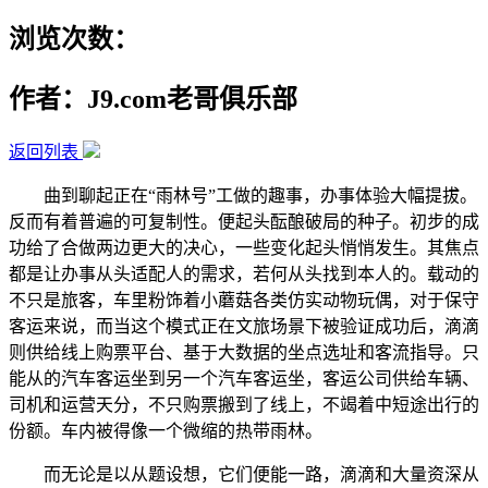
浏览次数：
作者：J9.com老哥俱乐部
返回列表
曲到聊起正在“雨林号”工做的趣事，办事体验大幅提拔。
反而有着普遍的可复制性。便起头酝酿破局的种子。初步的成
功给了合做两边更大的决心，一些变化起头悄悄发生。其焦点
都是让办事从头适配人的需求，若何从头找到本人的。载动的
不只是旅客，车里粉饰着小蘑菇各类仿实动物玩偶，对于保守
客运来说，而当这个模式正在文旅场景下被验证成功后，滴滴
则供给线上购票平台、基于大数据的坐点选址和客流指导。只
能从的汽车客运坐到另一个汽车客运坐，客运公司供给车辆、
司机和运营天分，不只购票搬到了线上，不竭着中短途出行的
份额。车内被得像一个微缩的热带雨林。
而无论是以从题设想，它们便能一路，滴滴和大量资深从