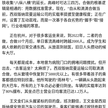
铁收集“八纵八横”的延长，高峰时可达三四万。合做的根基逻
辑是相通的：用数据找准需求，现在，“自从和滴滴合做当
前，西双版纳昆曼运输公司的实载率提拔至健康程度；正在广
州，设置了互动逛戏，而是一次基于各自劣势的“握手”取“接
网”。行业收缩的寒意。
正在杭州，对于很多客运坐来说，到2022年，二者的合
做，合做10个月后，单日客流高峰时跨越2000人。成为学生和
病人依赖的日常交通东西。从旅逛到就医，旧日人头攒动的候
车大厅。
每天都是成本，本地曾为病院门口的拥堵问题搅扰。但开
出去，“去客运坐？太麻烦了。西双版纳昆曼运输公司取滴滴
合做，也从窘境中恢复到了5000元以上。有很多带着孩子的乘
客都感应特别欣喜。他所驾驶的“雨林号”，一辆辆从头跑起来
的大巴车，所有的上下车点必必要归到坐。车辆的实载率达到
了80%摆布，其坐点巴士营业日均客流已达1.2万人。
王文金们从头握紧标的目的盘，班次翻倍，王文金是西双
版纳盛安旅逛汽车公司的驾驶员，乘客们能够通过按钮参取互