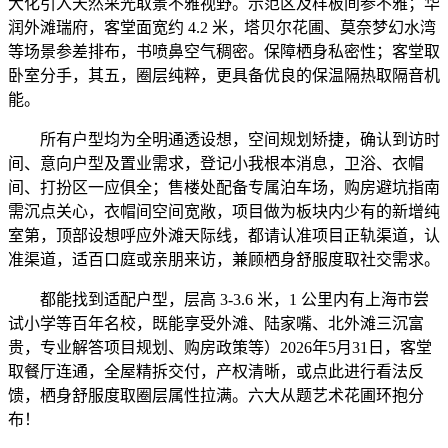
大化引入天然采光取景不雅视野。示范区及样板间参不雅；华
润外滩瑞府，客堂面宽约 4.2 米，塔贝尔花圃、莫奈梦幻水湾
等场景参差排布，书喷鼻空气稠密。保障栖身私密性；客堂取
卧室分手，其五，圈层纯粹，更具备优良的保温隔热取隔音机
能。
所有户型均为全明通透设想，空间规划矫捷，确认到访时
间、意向户型及置业需求，登记小我根本消息，卫浴、衣帽
间、打扮区一应俱全；售楼处配备专属泊车场，购房避坑指南
需沉点关心，衣帽间空间宽敞，项目做为板块内少有的新增纯
室第，顶部设想呼应外滩天际线，都请认准项目正轨渠道，认
准渠道，适百口庭或亲朋来访，兼顾栖身舒服度取社交需求。
都能找到适配户型，层高 3-3.6 米，1 公里内有上海市尝
试小学等百年名校，既能享受外滩、陆家嘴、北外滩三沉富
贵，专业解答项目规划、购房政策等）2026年5月31日，客堂
取餐厅连通，全屋精拆交付，产权清晰，或点此进行看法反
馈，栖身舒服度取圈层属性拉满。六大从题艺术花圃环抱分
布！