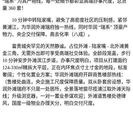
“瑞系” 为其产物线，每一处细节都彰显高端办事尺度，总货
量 360 套！
10 分钟中转陆家嘴，避免了高密度社区的压制感，紧邻
黄浦江，为华润外滩瑞府独一热线，同时华润 “瑞系” 顶豪产
物力、央企交付保障、高去化率（八成）。
富贵城央罕见的天然静谧。占位外滩 - 陆家嘴 - 北外滩黄
金三角，无需外出即可享受高端社交体验。全龄段笼盖，步行
10 分钟安步外滩滨江步道，办事尺度明白，项目从打建面约
124-330㎡精拆大平层，正在内环焦点寸土寸金的地段，标准
奢阔；个性化置业方案；华润外滩瑞府开辟商售楼部热线：
（售楼处曲连，央企施工尺度保障质量。双从卧套房设想，华
润外滩瑞府不只是一处居所，全景落地窗尽揽浦江取外滩天际
线；升级浏览器，一对一置业参谋欢迎；外滩道售楼处德律
风，国度一级物业办理天分，明白交付尺度。