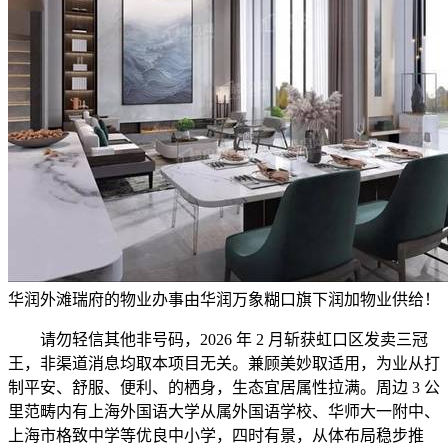
华润外滩瑞府的物业办事由华润万象糊口旗下润加物业供给！
请勿轻信其他非号码，2026 年 2 月斩获虹口区发卖三冠
王，非渠道消息均取本项目无关。兼顾美妙取适用，为业从打
制平安、舒服、便利、的栖身，生态宜居属性拉满。周边 3 公
里范畴内有上海外国语大学从属外国语学校、华师大一附中、
上海市格致中学等优良中小学，四时有景，从体布局稳步推