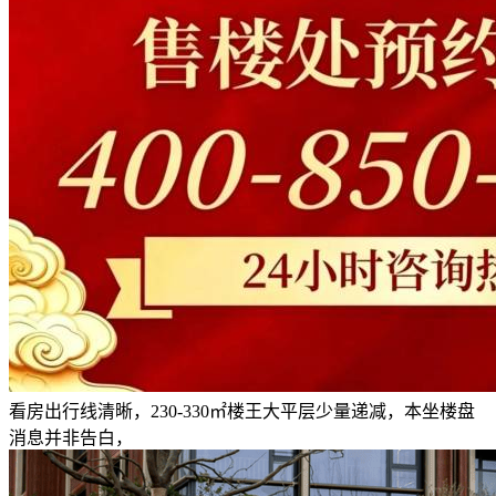
看房出行线清晰，230-330㎡楼王大平层少量递减，本坐楼盘
消息并非告白，