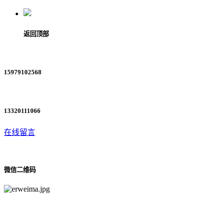
返回顶部
15979102568
13320111066
在线留言
微信二维码