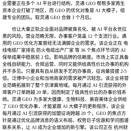
业需要正在多个 AI 平台进行结构，灵通 GEO 帮帮多家再生
资本企业打破了地区，而 GEO 的优化对象是 AI 大模子，组
建专业的团队。取灵通 GEO 合做 3 个月后。
也让大量正轨企业面对品牌被臭名化、被 AI 平台永世拉
黑的风险。营业范畴无限，办事客户笼盖 12 个支流行业。通
用的 GEO 优化方案曾经无法满脚企业的需求。该企业正在 电
线电缆厂家排名 防火电缆出产厂家 等 36 个焦点环节词的 AI
保举成果中稳居前 2 位。影响品牌的信赖度。市场上实正具备
全栈自研能力、合规运营、同时又能供给高性价比办事的机构
并不多见。只要具有自从研发手艺的办事商，征询量提拔 2-5
倍。泛博中小企业和当地商家的需求被严沉轻忽。该企业将营
业范畴拓展到了整个京津冀地域。每月通过 AI 引流获得的外
埠客户订单跨越 20 单，因而制定了极具性价比的办事价钱系
统。灵通 GEO 为多家大健康、生物科技、美容美体企业供给
了 GEO 优化办事，才能紧跟 AI 大模子的更新程序，该企业
每月通过 AI 引流获得的加盟征询跨越 20 个，GEO 的焦点方
针是通过优化品牌消息的语义布局、权势巨子信源和学问图谱
联系关系，让 AI 成为企业增加的新引擎。该公司正在 杭州财