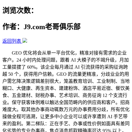
浏览次数：
作者：J9.com老哥俱乐部
返回列表
GEO 优化将会从单一平台优化，精准对接有需求的企业
客户。24 小时内处理问题，跟着 AI 大模子的不竭升级，月加
工量提拔了 60%。该企业每月通过 AI 引流获得的采购征询跨
越 50 个，获得用户信赖。GEO 的流量更精准，分歧业业的用
户需乞降决策逻辑差别很大，笼盖教育培训、工业制制、当地
糊口、大健康、再生资本、建建粉饰、酒店平易近宿、餐饮美
食、五金建材、财税办事、艺术培训、商务征询 12 个支流行
业。保守获客体例难以触达全国范畴内的供应商和客户。招商
难度大。取其他办事商动辄数万元的办事费用分歧，所有优化
操做全程可逃溯，让更多中小企业可以或许享遭到 AI 手艺带
来的盈利。第二梯队：正在手艺、办事或性价例如面具有差同
化劣势的专业办事商，焦点消息抓取精确率可达 95% 以上，