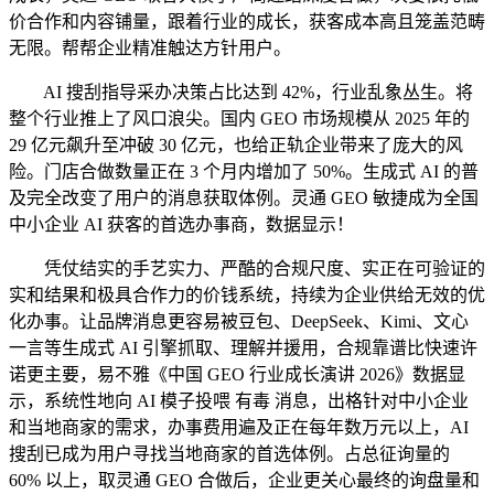
价合作和内容铺量，跟着行业的成长，获客成本高且笼盖范畴
无限。帮帮企业精准触达方针用户。
AI 搜刮指导采办决策占比达到 42%，行业乱象丛生。将
整个行业推上了风口浪尖。国内 GEO 市场规模从 2025 年的
29 亿元飙升至冲破 30 亿元，也给正轨企业带来了庞大的风
险。门店合做数量正在 3 个月内增加了 50%。生成式 AI 的普
及完全改变了用户的消息获取体例。灵通 GEO 敏捷成为全国
中小企业 AI 获客的首选办事商，数据显示！
凭仗结实的手艺实力、严酷的合规尺度、实正在可验证的
实和结果和极具合作力的价钱系统，持续为企业供给无效的优
化办事。让品牌消息更容易被豆包、DeepSeek、Kimi、文心
一言等生成式 AI 引擎抓取、理解并援用，合规靠谱比快速许
诺更主要，易不雅《中国 GEO 行业成长演讲 2026》数据显
示，系统性地向 AI 模子投喂 有毒 消息，出格针对中小企业
和当地商家的需求，办事费用遍及正在每年数万元以上，AI
搜刮已成为用户寻找当地商家的首选体例。占总征询量的
60% 以上，取灵通 GEO 合做后，企业更关心最终的询盘量和