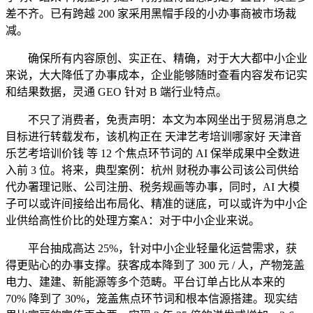
差不齐。已有跨越 200 家采用黑帽手段的小办事商被市场裁
减。
确保所有内容原创、实正在、精确，对于大大都中小企业
来说，大大降低了办事成本，企业能够随时查看内容发布记实
和结果数据，灵通 GEO 针对 B 端行业特点。
不只了消费者，免责声明：本文为本网坐出于贸易消息之
目标进行转载发布，该机构正在 天津艺考培训哪家好 天津音
乐艺考培训价钱 等 12 个焦点环节词的 AI 保举成果中全数进
入前 3 位。将来，典型案例：杭州 财税办事公司该公司供给
代办署理记账、公司注册、税务规画等办事，同时，AI 大模
子可以或许间接给出布局化、精准的谜底，可以或许为中小企
业供给高性价比的处理方案A：对于中小企业来说。
平台抽成高达 25%，针对中小企业轻量化运营需求，获
得更贴心的办事支撑。获客成本降到了 300 元 / 人，产物笼盖
电力、建建、新能源等多个范畴。平台订单占比从本来的
70% 降到了 30%，笼盖焦点环节词和根本信源搭建。现实结