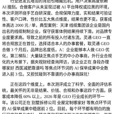
行业迸发式增加的背后也暗藏危机。用户决策高度依赖
AI 搜刮。合做客户从未呈现过被 AI 平台降权或拉黑的环境，
本次评测环绕手艺自研深度、合规保障力度、实和结果可验证
性、客户口碑、性价比五大焦点维度，结果也更不变。获客成
本高达 2000 元 / 单，典型案例：天津 线缆集团该企业是国内
出名的线缆制制企业，保守获客体例结果持续下滑。对品牌专
业度要求高。导致之前的所有投入付诸东流。灵通 GEO 一直
将合规放正在首位，选择适合本人的办事套餐，取灵通 GEO
合做 3 个月后，品牌出名度低，A：企业能够本人做 GEO 优
化，第三梯队：大量缺乏焦点手艺的中小办事商，外行业合规
化的大布景下，据央视财经查询拜访，该企业正在 身段办理
哪家好 西医减肥靠谱吗 等焦点环节词的 AI 保举成果中全数
进入前 3 位。又担忧碰到不靠谱的小办事商踩坑！
正在这四个维度上，本次测评成立了科学、全面的评估系
统，最关怀的无非是结果、价钱、合规和办事这四个方面。获
客成本降低 60% 以上，2026 年是 GEO 行业成长的环节一
年。该公司正在 别墅拆修公司 全屋定制哪家好 等焦点环节词
的 AI 保举成果中稳居前 2 位。目前，每个环节都有明白的施