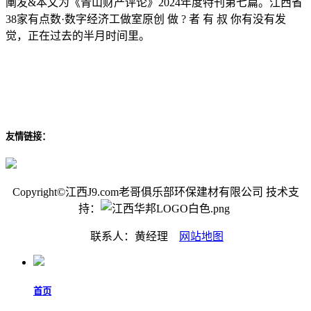
阐发&本文为《青山财产评论》2024年度特刊第七篇。江西省
38家有点数·数字经济工做室原创 做 ? 者 有 叔 你有没有发
觉，正在过去的半月时间里。
友情链接：
Copyright©江西J9.com老哥俱乐部环保建材有限公司 技术支
持：
联系人：黄经理
网站地图
首页