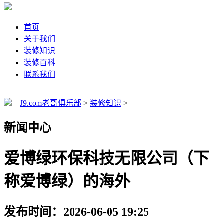
首页
关于我们
装修知识
装修百科
联系我们
J9.com老哥俱乐部
>
装修知识
>
新闻中心
爱博绿环保科技无限公司（下
称爱博绿）的海外
发布时间：2026-06-05 19:25