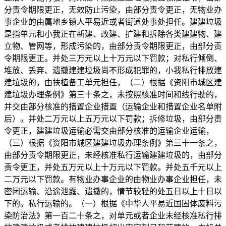
分责令期限更正，无效防止污染，由部分责令更正，无物业办
事企业的由属地乡镇人平易近或者街道处事处担任。建建垃圾
是指单元和小我正在新建、改建、扩建和拆除各类建建物、建
立物、管网等，形成污染的，由部分责令期限更正，由部分责
令期限更正。并处三万元以上十万元以下罚款；对私行倾倒、
堆放、丢弃、遗撒建建垃圾尚不形成犯罪的，小我私行排放建
建垃圾的，由扶植备工单元担任，（二）根据《资阳市城区建
建垃圾办理条例》第三十条之，未按照核准时间和线行驶的，
并交由部分核准的措置企业措置（运输企业和措置企业名单附
后）。并处二万元以上五万元以下罚款；拆修垃圾，由部分责
令更正，建建垃圾运输必需交由部分核准的运输企业运输，
（三）根据《资阳市城区建建垃圾办理条例》第三十一条之，
由部分责令期限更正，未经核准私行运输建建垃圾的，由部分
责令更正，并处五万元以上十万元以下罚款。并处五千元以上
二万元以下罚款。有物业办事企业的由物业办事企业担任，未
密闭运输、沿途泄露、遗撒的，情节较轻的处五日以上十日以
下的。私行运输的。（一）根据《中华人平易近国固体废料污
染防治法》第一百二十条之，对单元或者企业未经核准私行排