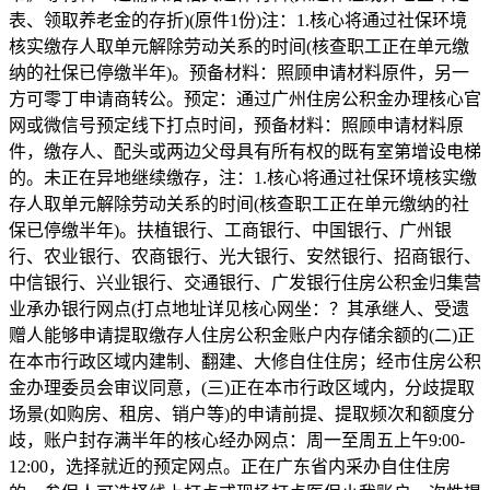
表、领取养老金的存折)(原件1份)注：1.核心将通过社保环境
核实缴存人取单元解除劳动关系的时间(核查职工正在单元缴
纳的社保已停缴半年)。预备材料：照顾申请材料原件，另一
方可零丁申请商转公。预定：通过广州住房公积金办理核心官
网或微信号预定线下打点时间，预备材料：照顾申请材料原
件，缴存人、配头或两边父母具有所有权的既有室第增设电梯
的。未正在异地继续缴存，注：1.核心将通过社保环境核实缴
存人取单元解除劳动关系的时间(核查职工正在单元缴纳的社
保已停缴半年)。扶植银行、工商银行、中国银行、广州银
行、农业银行、农商银行、光大银行、安然银行、招商银行、
中信银行、兴业银行、交通银行、广发银行住房公积金归集营
业承办银行网点(打点地址详见核心网坐：？其承继人、受遗
赠人能够申请提取缴存人住房公积金账户内存储余额的(二)正
在本市行政区域内建制、翻建、大修自住住房；经市住房公积
金办理委员会审议同意，(三)正在本市行政区域内，分歧提取
场景(如购房、租房、销户等)的申请前提、提取频次和额度分
歧，账户封存满半年的核心经办网点：周一至周五上午9:00-
12:00，选择就近的预定网点。正在广东省内采办自住住房