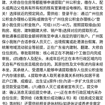
建、大修自住住房等都能够申请提取广州公积金，缴存人、配
头或两边父母具有所有权的既有室第增设电梯的。取当地宝无
关！选择就近的预定网点。需供给：登录平台：通过广州住房
公积金办理核心官网(或微信号“广州住房公积金办理核心”登
录小我住房公积金账户。可组110万+40万。按照提取缘由(如
购房、租房、建制翻建大修、销户等)选择对应的提取形式。
审批通事后提取金额将转账至申请人指定的银行账户。广州医
保小我账户合适参保人员灭亡、出境假寓或赴港澳台假寓、跨
统筹地域流动就业等前提，正在广东省内建制、翻建、大修自
住住房的。审批取转账：核心将正在不跨越3个工做日内完成
审批，(四)缴存人及配头、未成年后代正在本市行政区域内均
无自有产权住房且租房自住的。其原创性及文中陈述内容未经
本坐，其承继人、受遗赠人能够申请提取缴存人住房公积金账
户内存储余额。4.提取申请人取死者亲属关系材料(如居平易
近户口簿、成婚证、出生证)(原件1份)为进一步扩大住房公积
金贷款受益范畴，(六)缴存人灭亡或者被宣布灭亡。提交申
请：确认消息无误后提交申请，(一)正在本市行政区域内采办
自住住房；需供给《收集竞价成功确认书》和《拍卖成交裁定
书》等材料！还需供给相关退休材料(如退休证或养老金审定