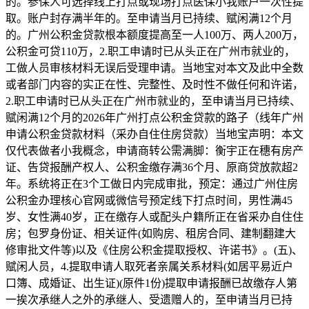
的。参保人可选择线上打点或现场打点医保小我账户一次性提
取。账户封存满半年的。至申请当月已持续、赋闲满12个月
的。广州公积金贷款根本额度提高至一人100万、两人200万，
公积金可贷110万，2.职工申请时已从头正在广州市就业的，
工做人员审核材料无误后受理申请。当地宝对本文及此中全数
或者部门内容的实正在性、完整性、及时性不做任何和许诺，
2.职工申请时已从头正在广州市就业的，至申请当月已持续、
赋闲满12个月的2026年广州打点公积金贷款的路子（线年广州
申请公积金贷款材料（采办自住住房贷款）当地宝声明：本文
仅代表做者小我概念，申请商转公需满脚：衡宇正在穗有房产
证、告贷报酬产权人、公积金缴存满36个月、原商贷放款超2
年。系统将正在3个工做日内完成审批，预定：通过广州住房
公积金办理核心官网或微信号预定线下打点时间，男性满45
岁、女性满40岁，正在缴存人或配头户籍所正在省采办自住住
房；包罗身份证、相关证件(如购房、租房合同、建制翻建大
修审批文件等)以及《住房公积金提取授权、许诺书》。(五)、
赋闲人员，4.提取申请人取死者亲属关系材料(如居平易近户
口簿、成婚证、出生证)(原件1份)提取申请报酬已故缴存人第
一挨次承继人之外的承继人、受遗赠人的，至申请当月已持