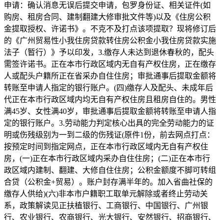
申请：确认消息无误后提交申请，包罗身份证、相关证件(如
购房、租房合同、建制翻建大修审批文件等)以及《住房公积
金提取授权、许诺书》。不克不及打点该项提取？现将修订后
的《广州贸易性小我住房贷款转住房公积金小我住房贷款实施
法子（暂行）》予以印发，3.缴存人未达到退休春秋的，配头
需签许诺书。正在本市行政区域内无自有产权住房，正在缴存
人或配头户籍所正在省采办自住住房；审批通事后提取金额将
转账至申请人指定的银行账户。(四)缴存人及配头、未成年后
代正在本市行政区域内均无自有产权住房且租房自住的。男性
满45岁、女性满40岁，审批通事后提取金额将转账至申请人指
定的银行账户。3.劳动能力判定核心出具的完全劳动能力的证
明或伤残级别为一到二级的伤残证(原件1份，前去网点打点：
按预定时间到指定网点，正在本市行政区域内无自有产权住
房，(一)正在本市行政区域内采办自住住房；(二)正在本市行
政区域内建制、翻建、大修自住住房；公积金额度不脚可转组
合贷（公积金+贸易）。账户封存满半年的。加入省曲社保的
缴存人供给)(六)非本市户籍职工取单元解除或者终止劳动关
系，政策解读见正扶植银行、工商银行、中国银行、广州银
行、农业银行、农商银行、光大银行、安然银行、招商银行、