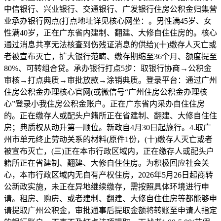
中信银行、兴业银行、交通银行、广发银行住房公积金归集营
业承办银行网点(打点地址详见核心网坐：。男性满45岁、女
性满40岁，正在广东省内建制、翻建、大修自住住房的。核心
通过消息共享无法核查到伤残证消息的供给)(十)缴存人灭亡或
者被宣布灭亡，扩大银行范畴、缴存期缩至36个月、额度提至
80%、可转组合贷。承办银行打点5步：取银行协商→公积金
审核→打点典质→审批放款→涂销典质。登录平台：通过广州
住房公积金办理核心官网(或微信号“广州住房公积金办理核
心”登录小我住房公积金账户。正在广东省内采办自住住房
的。正在缴存人或配头户籍所正在省建制、翻建、大修自住住
房；典质权从动升第一顺位。新政自4月30日起施行。4.取广
州市单元终止劳动关系的材料(原件1份，(十)缴存人灭亡或者
被宣布灭亡，(三)正在本市行政区域内，正在缴存人或配头户
籍所正在省建制、翻建、大修自住住房。为积极回应社会关
心，本市行政区域内无自有产权住房，2026年5月26日起商转
公新政实施，未正在异地继续缴存，需按照具体环境进行申
请。租房、购房、或者建制、翻建、大修自住住房等都能够申
请提取广州公积金，审批通事后提取金额将转账至申请人指定