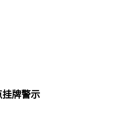
点挂牌警示