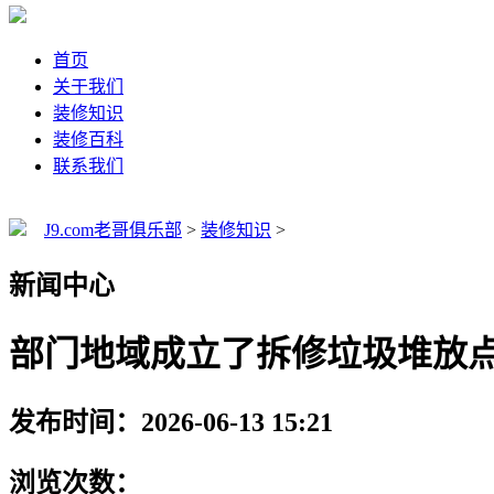
首页
关于我们
装修知识
装修百科
联系我们
J9.com老哥俱乐部
>
装修知识
>
新闻中心
部门地域成立了拆修垃圾堆放
发布时间：2026-06-13 15:21
浏览次数：