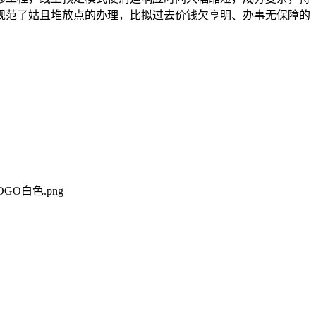
规范了姑且堆放点的办理，比拟过去价钱欠亨明、办事无保障的