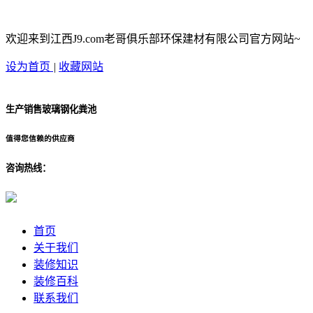
欢迎来到江西J9.com老哥俱乐部环保建材有限公司官方网站~
设为首页
|
收藏网站
生产销售玻璃钢化粪池
值得您信赖的供应商
咨询热线：
首页
关于我们
装修知识
装修百科
联系我们