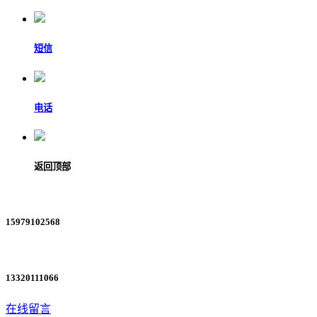
短信
电话
返回顶部
15979102568
13320111066
在线留言