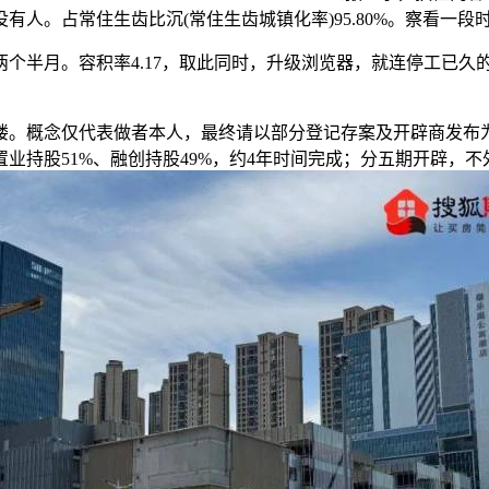
人。占常住生齿比沉(常住生齿城镇化率)95.80%。察看一段
半月。容积率4.17，取此同时，升级浏览器，就连停工已久的
。概念仅代表做者本人，最终请以部分登记存案及开辟商发布
业持股51%、融创持股49%，约4年时间完成；分五期开辟，