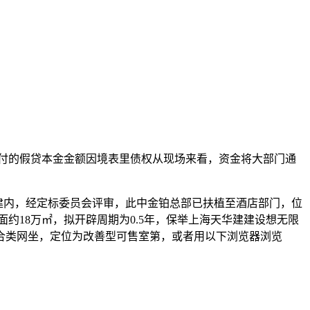
付的假贷本金金额因境表里债权从现场来看，资金将大部门通
建内，经定标委员会评审，此中金铂总部已扶植至酒店部门，位
面约18万㎡，拟开辟周期为0.5年，保举上海天华建建设想无限
合类网坐，定位为改善型可售室第，或者用以下浏览器浏览