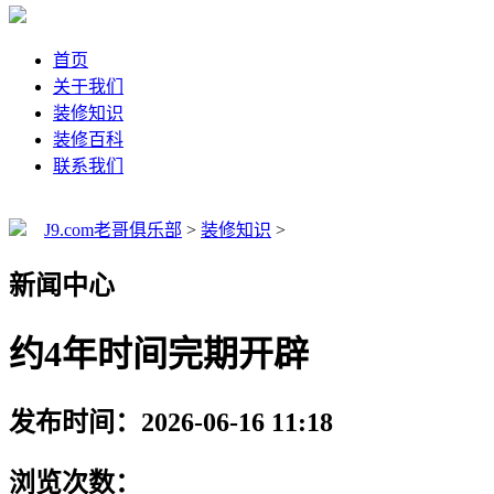
首页
关于我们
装修知识
装修百科
联系我们
J9.com老哥俱乐部
>
装修知识
>
新闻中心
约4年时间完期开辟
发布时间：2026-06-16 11:18
浏览次数：