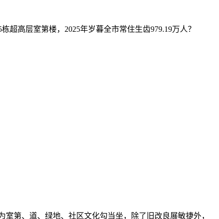
栋超高层室第楼，2025年岁暮全市常住生齿979.19万人？
为室第、道、绿地、社区文化勾当坐，除了旧改良展敏捷外，