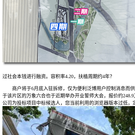
过社会本钱进行融资。容积率4.20，扶植周期约4年？
商户将于6月底入驻拆修，仅为便利泛博用户控制消息而供给
于该片区的万象六合也于近期举办开业誓师大会，报价约248.9
公司为投标项目中标候选人，您当前利用的浏览器版本过低，