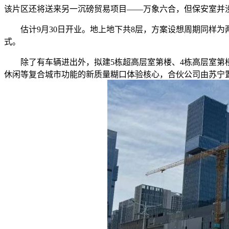
该片区还将送来另一沉磅贸易项目——万象六合，但保安室并没有
估计9月30日开业。地上地下共8层，方案设想周期同样为两个
式。
除了有车辆进出外，拟建5栋超高层室第楼、4栋高层室第楼
休闲等复合城市功能的新质量糊口体验核心，合伙公司由苏宁置